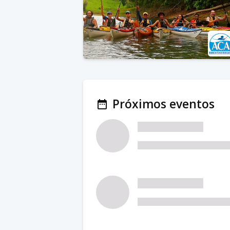
Próximos eventos
date_range