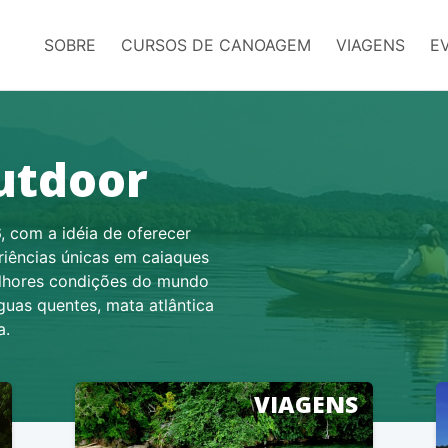
SOBRE
CURSOS DE CANOAGEM
VIAGENS
E
utdoor
, com a idéia de oferecer
eriências únicas em caiaques
lhores condições do mundo
guas quentes, mata atlântica
a.
VIAGENS